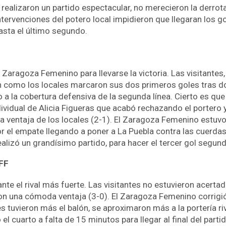
alizaron un partido espectacular, no merecieron la derrota. 
tervenciones del potero local impidieron que llegaran los 
asta el último segundo.
 Zaragoza Femenino para llevarse la victoria. Las visitantes
n como los locales marcaron sus dos primeros goles tras do
a la cobertura defensiva de la segunda línea. Cierto es que t
vidual de Alicia Figueras que acabó rechazando el portero y
 ventaja de los locales (2-1). El Zaragoza Femenino estuvo
por el empate llegando a poner a La Puebla contra las cuerda
ealizó un grandísimo partido, para hacer el tercer gol segundo
CFF
e el rival más fuerte. Las visitantes no estuvieron acertada
n una cómoda ventaja (3-0). El Zaragoza Femenino corrigió 
tes tuvieron más el balón, se aproximaron más a la portería ri
l cuarto a falta de 15 minutos para llegar al final del partid