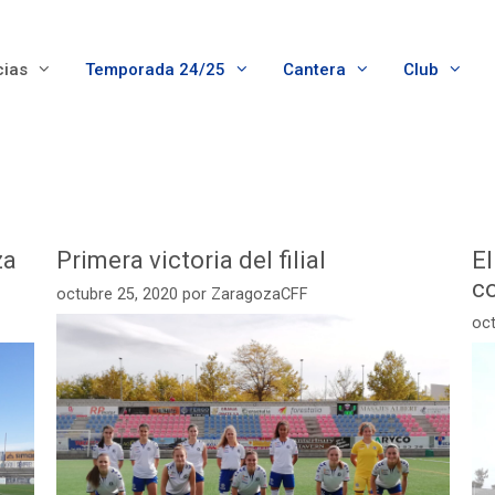
cias
Temporada 24/25
Cantera
Club
za
Primera victoria del filial
El
c
octubre 25, 2020
por
ZaragozaCFF
oct