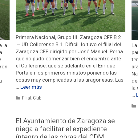
Primera Nacional, Grupo III. Zaragoza CFF B 2
– UD Collerense B 1. Difícil lo tuvo el filial del
a a
La
Zaragoza CFF dirigido por José Manuel Perna
a
pa
que no pudo comenzar bien el encuentro ante
a
te
el Collerense, que se adelantó en el Enrique
ron
ar
Porta en los primeros minutos poniendo las
Na
cosas muy complicadas a las aragonesas. Las
a
de
…
Leer más
la
…
Filial
,
Club
El Ayuntamiento de Zaragoza se
niega a facilitar el expediente
íntegro de las obras del CDM