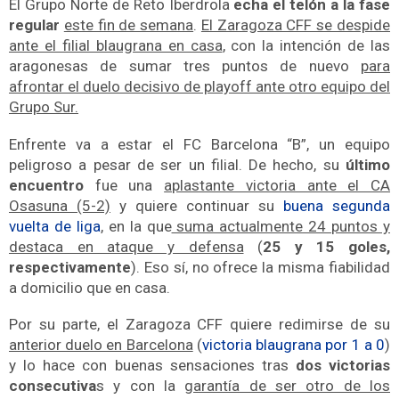
El Grupo Norte de Reto Iberdrola
echa el telón a la fase
regular
este fin de semana
.
El Zaragoza CFF se despide
ante el filial blaugrana en casa
, con la intención de las
aragonesas de sumar tres puntos de nuevo
para
afrontar el duelo decisivo de playoff ante otro equipo del
Grupo Sur.
Enfrente va a estar el FC Barcelona “B”, un equipo
peligroso a pesar de ser un filial. De hecho, su
último
encuentro
fue una
aplastante victoria ante el CA
Osasuna (5-2)
y quiere continuar su
buena segunda
vuelta de liga
, en la que
suma actualmente 24 puntos y
destaca en ataque y defensa
(
25 y 15 goles,
respectivamente
). Eso sí, no ofrece la misma fiabilidad
a domicilio que en casa.
Por su parte, el Zaragoza CFF quiere redimirse de su
anterior duelo en Barcelona
(
victoria blaugrana por 1 a 0
)
y lo hace con buenas sensaciones tras
dos victorias
consecutiva
s y con la
garantía de ser otro de los