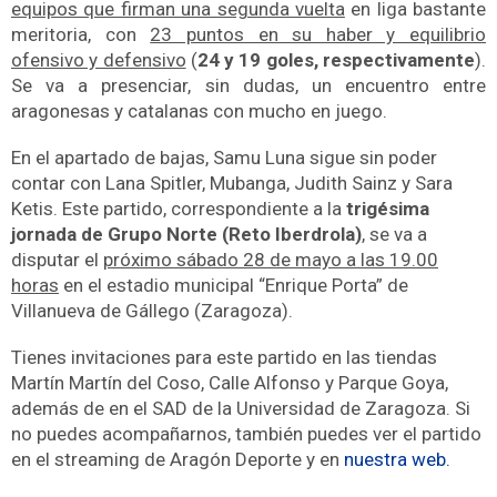
equipos que firman una segunda vuelta
en liga bastante
meritoria, con
23 puntos en su haber y equilibrio
ofensivo y defensivo
(
24 y 19 goles, respectivamente
).
Se va a presenciar, sin dudas, un encuentro entre
aragonesas y catalanas con mucho en juego.
En el apartado de bajas, Samu Luna sigue sin poder
contar con Lana Spitler, Mubanga, Judith Sainz y Sara
Ketis. Este partido, correspondiente a la
trigésima
jornada de Grupo Norte (Reto Iberdrola)
, se va a
disputar el
próximo sábado 28 de mayo a las 19.00
horas
en el estadio municipal “Enrique Porta” de
Villanueva de Gállego (Zaragoza).
Tienes invitaciones para este partido en las tiendas
Martín Martín del Coso, Calle Alfonso y Parque Goya,
además de en el SAD de la Universidad de Zaragoza. Si
no puedes acompañarnos, también puedes ver el partido
en el streaming de Aragón Deporte y en
nuestra web.