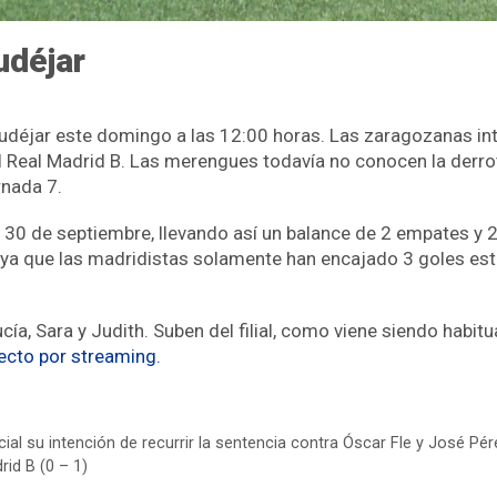
udéjar
 Mudéjar este domingo a las 12:00 horas. Las zaragozanas i
l Real Madrid B. Las merengues todavía no conocen la derrot
rnada 7.
 30 de septiembre, llevando así un balance de 2 empates y 2 
 ya que las madridistas solamente han encajado 3 goles e
ía, Sara y Judith. Suben del filial, como viene siendo habitu
recto por streaming.
ial su intención de recurrir la sentencia contra Óscar Fle y José Pér
id B (0 – 1)