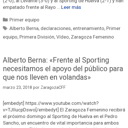
(2-0), al Levante (3-0) y al Sporting de Huelva (2-1) y han
empatado frente al Rayo …
Leer más
Primer equipo
Alberto Berna
,
declaraciones
,
entrenamiento
,
Primer
equipo
,
Primera División
,
Vídeo
,
Zaragoza Femenino
Alberto Berna: «Frente al Sporting
necesitamos el apoyo del público para
que nos lleven en volandas»
marzo 23, 2018
por
ZaragozaCFF
[embedyt] https://www.youtube.com/watch?
v=TJlIucpDswo[/embedyt] El Zaragoza Femenino recibirá
el próximo domingo al Sporting de Huelva en el Pedro
Sancho, un encuentro de vital importancia para ambos