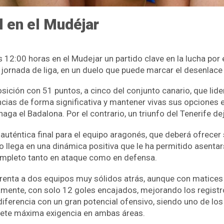
l en el Mudéjar
12:00 horas en el Mudejar un partido clave en la lucha por 
ma jornada de liga, en un duelo que puede marcar el desenlac
sición con 51 puntos, a cinco del conjunto canario, que lider
ncias de forma significativa y mantener vivas sus opciones 
aga el Badalona. Por el contrario, un triunfo del Tenerife de
auténtica final para el equipo aragonés, que deberá ofrecer
 llega en una dinámica positiva que le ha permitido asentarse
ompleto tanto en ataque como en defensa.
nfrenta a dos equipos muy sólidos atrás, aunque con matice
mente, con solo 12 goles encajados, mejorando los registros
ferencia con un gran potencial ofensivo, siendo uno de los
omete máxima exigencia en ambas áreas.