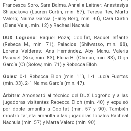
Francesca Soro, Sara Balma, Annelie Leitner; Anastasiya
Shlapakova (Lauren Curtin, min. 67), Teresa Rey, Marta
Valero; Naima García (Haley Berg, min. 90), Cara Curtin
(Elena Valej, min. 12) y Racheal Nachula.
DUX Logroño:
Raquel Poza; Coolfat, Raquel Infante
(Rebeca M., min. 71), Palacios (Shilwatso, min. 88),
Lorena Valderas; Ana Hernández, Aby Manu, Valeria
Pascuet (Kika, min. 83), Elena H. (Ohman, min. 83); Olga
García (C) (Solow, min. 71) y Rebecca Elloh.
Goles
: 0-1 Rebecca Elloh (min. 11), 1-1 Lucía Fuertes
(min. 33), 2-1 Naima García (min. 47).
Árbitra
: Amonestó al técnico del DUX Logroño y a las
jugadoras visitantes Rebecca Elloh (min. 40) y expulsó
por doble amarilla a Coolfat (min. 57 y 90). También
mostró tarjeta amarilla a las jugadoras locales Racheal
Nachula (min. 57) y Marta Valero (min. 90).