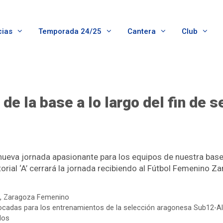
cias
Temporada 24/25
Cantera
Club
de la base a lo largo del fin de 
eva jornada apasionante para los equipos de nuestra base, ab
torial ‘A’ cerrará la jornada recibiendo al Fútbol Femenino Za
,
Zaragoza Femenino
adas para los entrenamientos de la selección aragonesa Sub12-Al
los