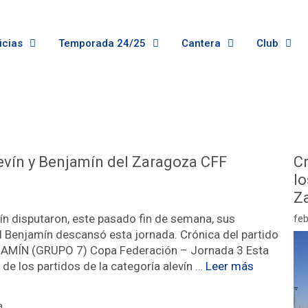
icias
Temporada 24/25
Cantera
Club
evín y Benjamín del Zaragoza CFF
Cr
lo
Z
ín disputaron, este pasado fin de semana, sus
feb
l Benjamín descansó esta jornada. Crónica del partido
JAMÍN (GRUPO 7) Copa Federación – Jornada 3 Esta
e los partidos de la categoría alevín …
Leer más
a