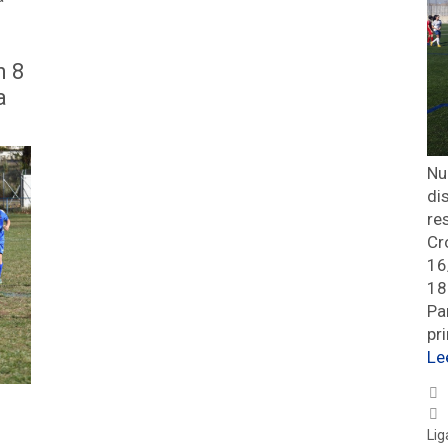
n 8
a
Nu
di
re
Cr
16
18
Pa
pr
Le
Lig