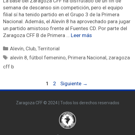
La base del Zaragoza CFF ha disfrutado de un fin de
semana de descanso sin competición, pero el equipo
filial sí ha tenido partido en el Grupo 3 de la Primera
Nacional. Además, el Alevín 8 ha aprovechado para jugar
un partido amistoso frente al Fuentes CD. Por parte del
Zaragoza CFF B de Primera …
Leer más
Alevín
,
Club
,
Territorial
alevín 8
,
fútbol femenino
,
Primera Nacional
,
zaragoza
cff b
1
2
Siguiente
→
Zaragoza CFF © 2024 | Todos los derechos reservados